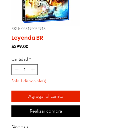
SKU: 025192072918
Leyenda BR
Precio
$399.00
Cantidad
*
Solo 1 disponible(s)
Agregar al carrito
Realizar compra
Sinopsis