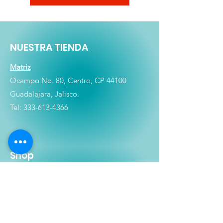
NUESTRA TIENDA
Matriz
Ocampo No. 80, Centro, CP 44100
Guadalajara, Jalisco.
Tel:
333-613-4366
Shop
Películas
Figuras
Coleccionables
Playera
s
E
lectrónicos y Accesorios