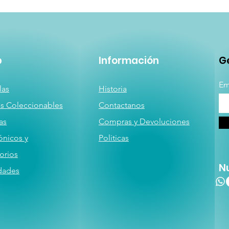
p
Información
Ge
Em
las
Historia
as
Coleccionables
Contactanos
a
s
Compras y Devoluciones
ónicos y
Politicas
orios
N
dades