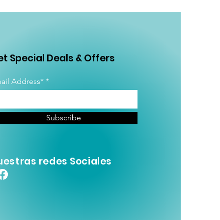
t Special Deals & Offers
ail Address*
Subscribe
uestras redes Sociales