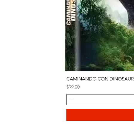
CAMINANDO CON DINOSAURI
Precio
$99.00