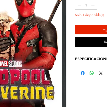
Solo 1 disponible(s)
Ag
R
ESPECIFICACION
IDIOMA: Inglés, es
SUBTITULOS: Inglé
DURACION APROX:
AÑO: 2024
DVD Región 1