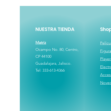
NUESTRA TIENDA
Sho
Matriz
Pelícu
Ocampo No. 80, Centro,
Figur
CP 44100
Player
Guadalajara, Jalisco.
E
lectr
Tel: 333-613-4366
Acces
Nove