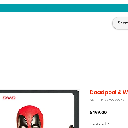
CENTAUROS VIDEO
Deadpool & W
SKU: 043396638693
Precio
$499.00
Cantidad
*