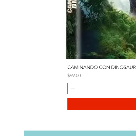
CAMINANDO CON DINOSAURI
Precio
$99.00