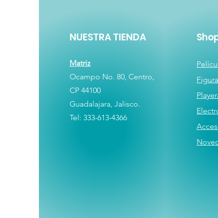
NUESTRA TIENDA
Sho
Matriz
Pelícu
Ocampo No. 80, Centro,
Figur
CP 44100
Player
Guadalajara, Jalisco.
E
lectr
Tel: 333-613-4366
Acces
Nove