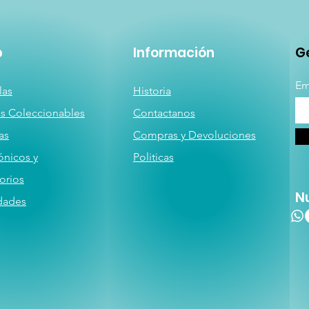
p
Información
Ge
Em
las
Historia
as
Coleccionables
Contactanos
a
s
Compras y Devoluciones
ónicos y
Politicas
orios
N
dades