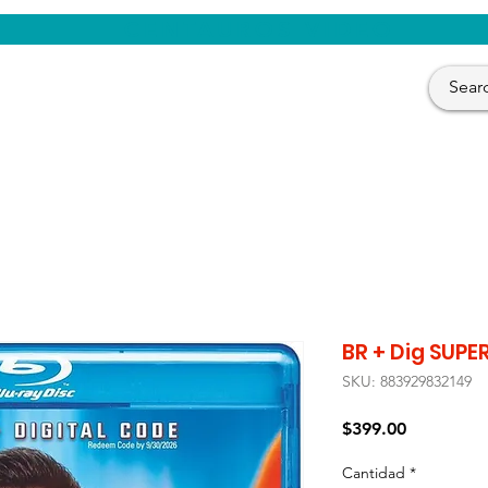
CENTAUROS VIDEO
BR + Dig SUP
SKU: 883929832149
Precio
$399.00
Cantidad
*