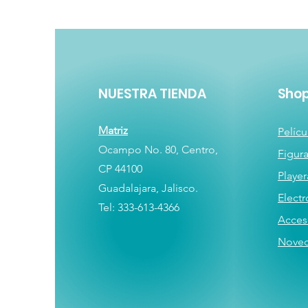
NUESTRA TIENDA
Sho
Matriz
Pelícu
Ocampo No. 80, Centro,
Figur
CP 44100
Player
Guadalajara, Jalisco.
E
lectr
Tel: 333-613-4366
Acces
Nove