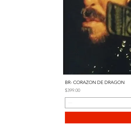
BR- CORAZON DE DRAGON
Precio
$399.00