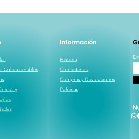
p
Información
Ge
Em
las
Historia
as
Coleccionables
Contactanos
a
s
Compras y Devoluciones
ónicos y
Politicas
orios
N
dades