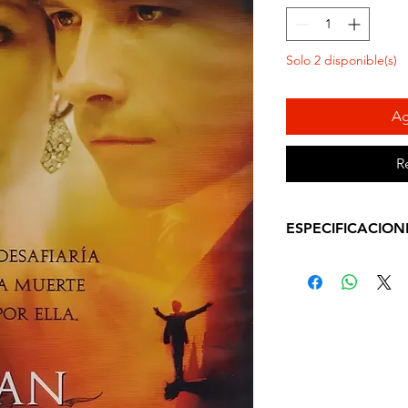
Solo 2 disponible(s)
Ag
R
ESPECIFICACION
ESPECIFICACIONE
IDIOMA: Inglés y 
SUBTITULOS: Inglé
DURACION APROX:
AÑO: 2007
DVD Región 1 y 4