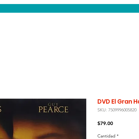
CENTAUROS VIDEO
DVD El Gran H
SKU: 7509996005820
Precio
$79.00
Cantidad
*