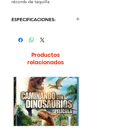
récords de taquilla.
ESPECIFICACIONES:
IDIOMA: Inglés y español
SUBTITULOS: Español
DURACION APROX: min. 140
AÑO: 1964
Productos
DVD Región 1 y 4
relacionados