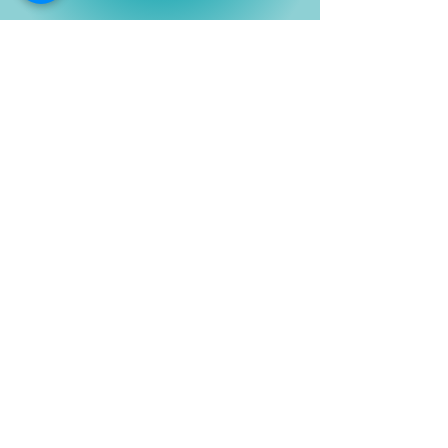
Shop
Películas
Figuras
Coleccionables
Playera
s
E
lectrónicos y Accesorios
Novedades
Información
Historia
Contactanos
Compras y Devoluciones