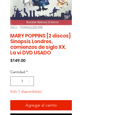
SKU: 7509656200398
MARY POPPINS [2 discos]
Sinopsis Londres,
comienzos de siglo XX.
La vi DVD USADO
Precio
$149.00
Cantidad
*
Solo 1 disponible(s)
Agregar al carrito