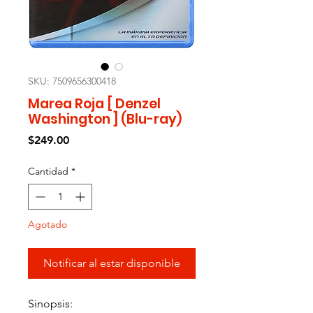
SKU: 7509656300418
Marea Roja [ Denzel
Washington ] (Blu-ray)
Precio
$249.00
Cantidad
*
Agotado
Notificar al estar disponible
Sinopsis: