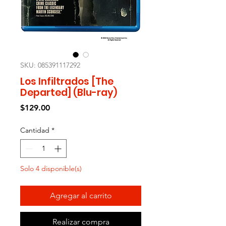
SKU: 085391117292
Los Infiltrados [The
Departed] (Blu-ray)
Precio
$129.00
Cantidad
*
Solo 4 disponible(s)
Agregar al carrito
Realizar compra