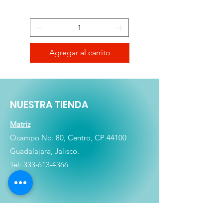
Agregar al carrito
NUESTRA TIENDA
Matriz
Ocampo No. 80, Centro, CP 44100
Guadalajara, Jalisco.
Tel:
333-613-4366
Shop