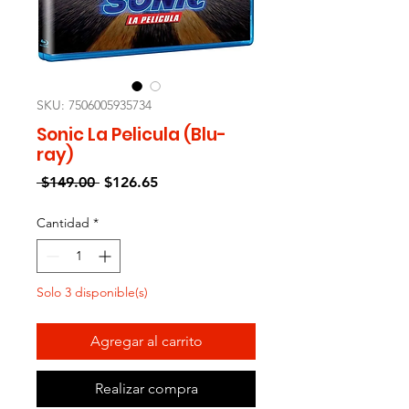
SKU: 7506005935734
Sonic La Pelicula (Blu-
ray)
Precio
Precio
 $149.00 
$126.65
de
oferta
Cantidad
*
Solo 3 disponible(s)
Agregar al carrito
Realizar compra