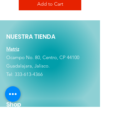
Add to Cart
NUESTRA TIENDA
Matriz
Ocampo No. 80, Centro, CP 44100
Guadalajara, Jalisco.
Tel:
333-613-4366
Shop
Películas
Figuras
Coleccionables
Playera
s