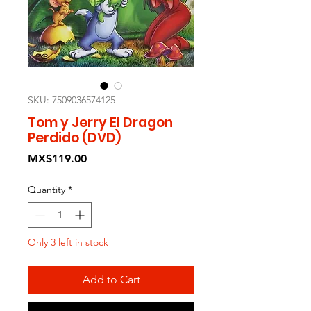
SKU: 7509036574125
Tom y Jerry El Dragon
Perdido (DVD)
Price
MX$119.00
Quantity
*
Only 3 left in stock
Add to Cart