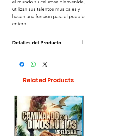
el mundo su calurosa bienvenida,
utilizan sus talentos musicales y
hacen una función para el pueblo
entero.
Detalles del Producto
Director: Mark Baldo
Idioma: Español e Inglés
Subtítulos: NA
Estudio: Universal
Related Products
Cantidad de discos: 1
Duración aprox.: 73min
Formato: DVD
Región: 4