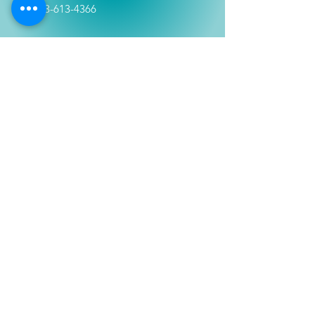
Tel:
333-613-4366
Shop
Películas
Figuras
Coleccionables
Playera
s
E
lectrónicos y Accesorios
Novedades
Información
Historia
Contactanos