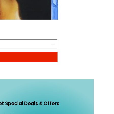
CAMINANDO CON DINOSA
Price
MX$99.00
t Special Deals & Offers