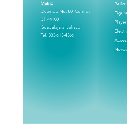
Matriz
Pelícu
Ocampo No. 80, Centro,
Figur
CP 44100
Player
Guadalajara, Jalisco.
E
lectr
Tel: 333-613-4366
Acces
Nove