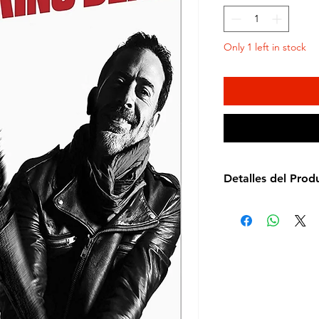
Only 1 left in stock
Detalles del Prod
Director: Robert 
Idioma: Español e 
Subtítulos: Español
Estudio: Zima
Cantidad de discos
Formato: DVD