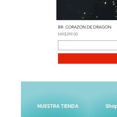
BR- CORAZON DE DRAGON
Price
MX$399.00
NUESTRA TIENDA
Sho