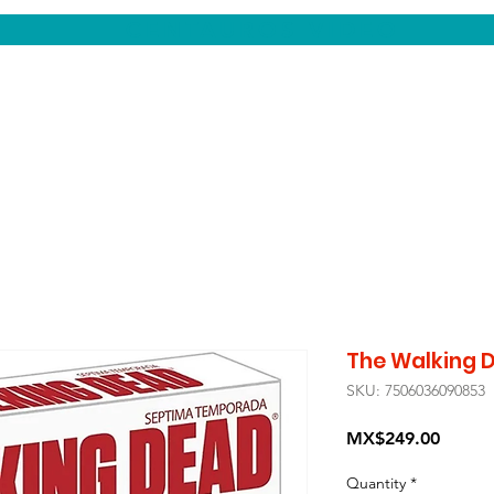
CENTAUROS VIDEO
The Walking 
SKU: 7506036090853
Price
MX$249.00
Quantity
*