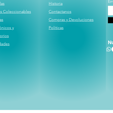
Em
las
Historia
as
Coleccionables
Contactanos
a
s
Compras y Devoluciones
ónicos y
Politicas
orios
N
dades