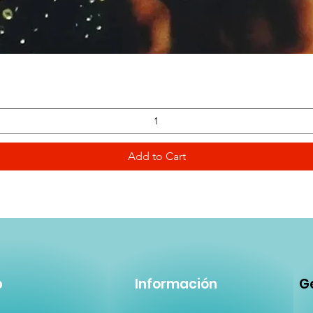
Quick View
Add to Cart
p
Información
Ge