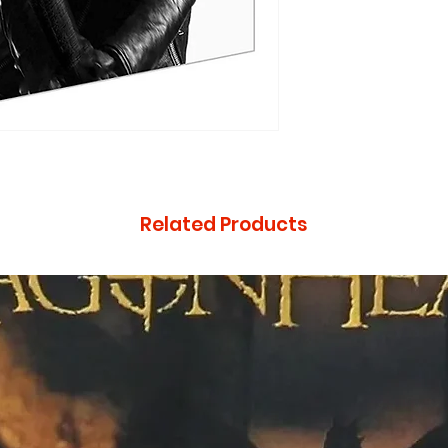
Región: 4
Related Products