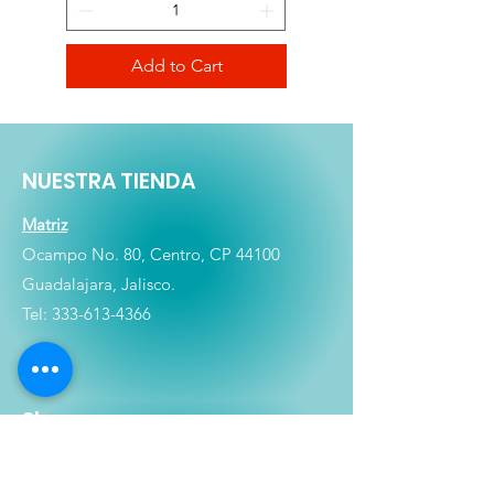
Add to Cart
NUESTRA TIENDA
Matriz
Ocampo No. 80, Centro, CP 44100
Guadalajara, Jalisco.
Tel:
333-613-4366
Shop
Películas