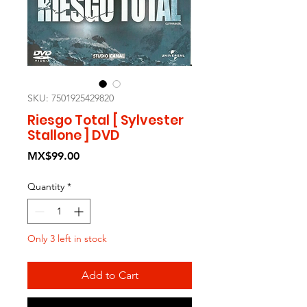
SKU: 7501925429820
Riesgo Total [ Sylvester
Stallone ] DVD
Price
MX$99.00
Quantity
*
Only 3 left in stock
Add to Cart