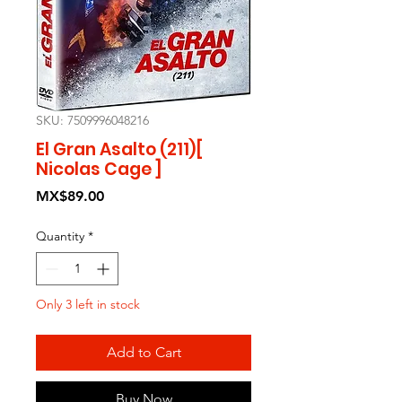
SKU: 7509996048216
El Gran Asalto (211)[
Nicolas Cage ]
Price
MX$89.00
Quantity
*
Only 3 left in stock
Add to Cart
Buy Now