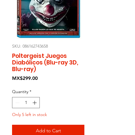
SKU: 086162743658
Poltergeist Juegos
Diabólicos (Blu-ray 3D,
Blu-ray)
Price
MX$299.00
Quantity
*
Only 5 left in stock
Add to Cart