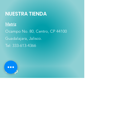
NUESTRA TIENDA
Matriz
Ocampo No. 80, Centro, CP 44100
Guadalajara, Jalisco.
Tel:
333-613-4366
Shop
Películas
Figuras
Coleccionables
Playera
s
E
lectrónicos y Accesorios
Novedades