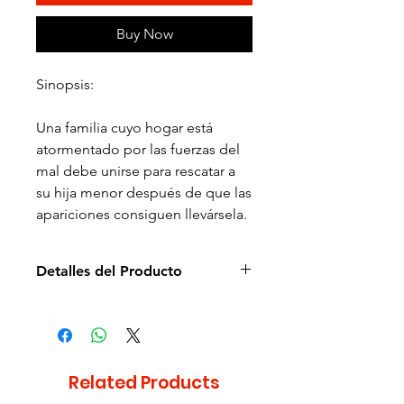
Buy Now
Sinopsis:
Una familia cuyo hogar está
atormentado por las fuerzas del
mal debe unirse para rescatar a
su hija menor después de que las
apariciones consiguen llevársela.
Detalles del Producto
Director: Gil Kenan
Idioma: Español e Inglés
Subtítulos: Español e Inglés
Estudio: Fox
Related Products
Cantidad de discos: 2