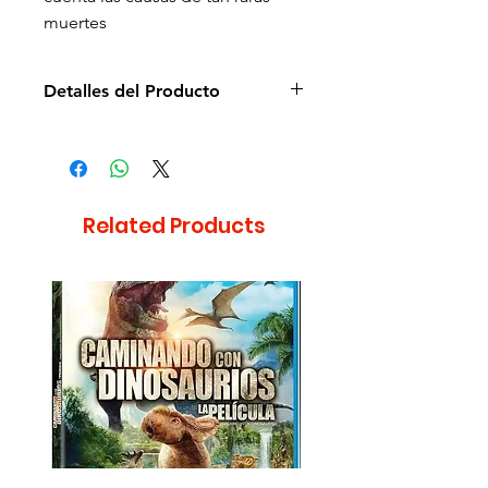
muertes
Detalles del Producto
Director de la película: Frank
Marshall
Idioma: Español e Inglés
Subtítulos: Español e Inglés
Related Products
Estudio: Hollywood Pictures
Cantidad de discos: 1
Duración aprox.: 105min
Formato: Blu-ray
Zona: A