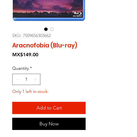
SKU: 7509656303662
Aracnofobia (Blu-ray)
Price
MX$149.00
Quantity
*
Only 1 left in stock
Add to Cart
Buy Now