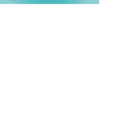
Shop
Películas
Figuras
Coleccionables
Playera
s
E
lectrónicos y Accesorios
Novedades
Información
Historia
Contactanos
Compras y Devoluciones