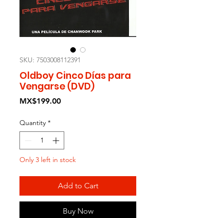
SKU: 7503008112391
Oldboy Cinco Días para
Vengarse (DVD)
Price
MX$199.00
Quantity
*
Only 3 left in stock
Add to Cart
Buy Now