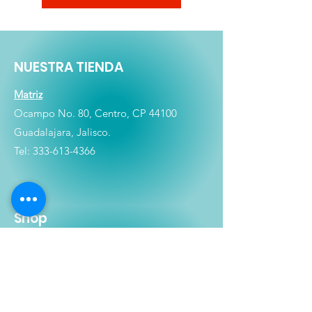
NUESTRA TIENDA
Matriz
Ocampo No. 80, Centro, CP 44100
Guadalajara, Jalisco.
Tel:
333-613-4366
Shop
Películas
Figuras
Coleccionables
Playera
s
E
lectrónicos y Accesorios