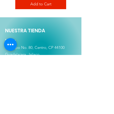
Add to Cart
NUESTRA TIENDA
Matriz
Ocampo No. 80, Centro, CP 44100
Guadalajara, Jalisco.
Tel:
333-613-4366
Shop
Películas
Figuras
Coleccionables
Playera
s