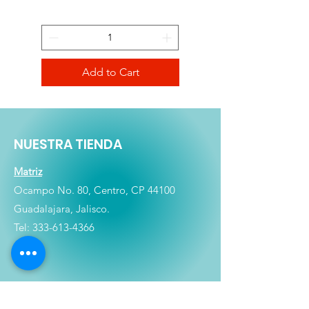
Add to Cart
NUESTRA TIENDA
Matriz
Ocampo No. 80, Centro, CP 44100
Guadalajara, Jalisco.
Tel:
333-613-4366
Shop