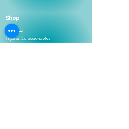
Shop
Películas
Figuras
Coleccionables
Playera
s
E
lectrónicos y Accesorios
Novedades
Información
Historia
Contactanos
Compras y Devoluciones