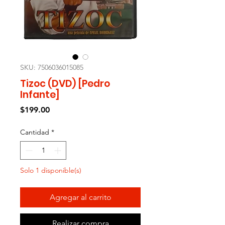
SKU: 7506036015085
Tizoc (DVD) [Pedro
Infante]
Precio
$199.00
Cantidad
*
Solo 1 disponible(s)
Agregar al carrito
Realizar compra