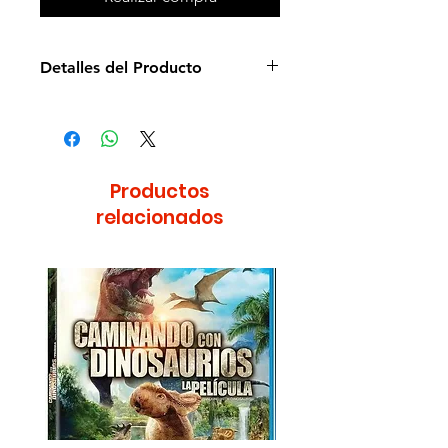
Detalles del Producto
Director de la película: Ismael
Rodríguez
Idioma: Español
Estudio: Matouk Films
Productos
Cantidad de discos: 1
relacionados
Formato: DVD
Región: 1 y 4
Duración: 108 minutos