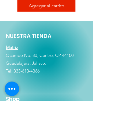
Agregar al carrito
NUESTRA TIENDA
Matriz
Ocampo No. 80, Centro, CP 44100
Guadalajara, Jalisco.
Tel:
333-613-4366
Shop
Películas
Figuras
Coleccionables
Playera
s