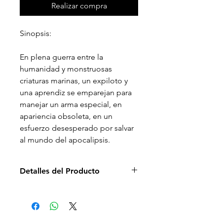
Realizar compra
Sinopsis:
En plena guerra entre la
humanidad y monstruosas
criaturas marinas, un expiloto y
una aprendiz se emparejan para
manejar un arma especial, en
apariencia obsoleta, en un
esfuerzo desesperado por salvar
al mundo del apocalipsis.
Detalles del Producto
Director de la película: Guillermo
del Toro
Idioma: Español e Inglés