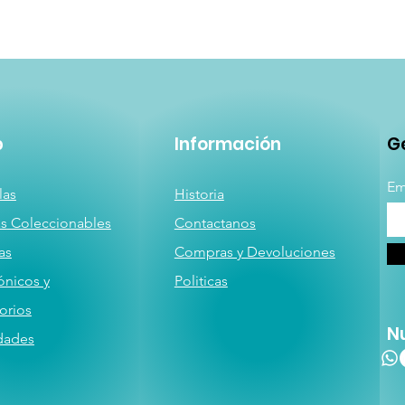
p
Información
Ge
Em
las
Historia
as
Coleccionables
Contactanos
a
s
Compras y Devoluciones
ónicos y
Politicas
orios
N
dades