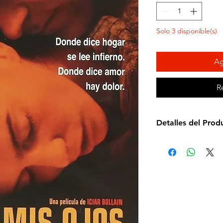
Solo 3 disponible(s)
Ag
R
Detalles del Prod
Director: Icíar Boll
Idioma: Español
Estudio: Gussi
Cantidad de discos
Duración aprox.: 
Formato: DVD
Región: 4