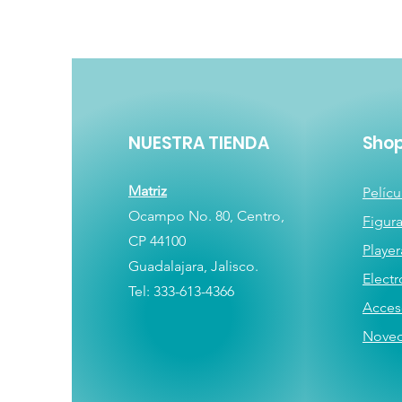
NUESTRA TIENDA
Sho
Matriz
Pelícu
Ocampo No. 80, Centro,
Figur
CP 44100
Player
Guadalajara, Jalisco.
E
lectr
Tel: 333-613-4366
Acces
Nove