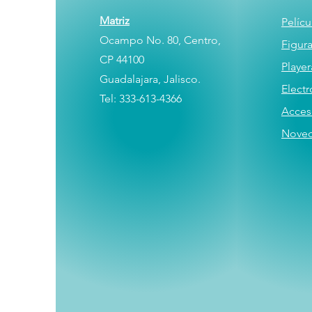
Matriz
Pelícu
Ocampo No. 80, Centro,
Figur
CP 44100
Player
Guadalajara, Jalisco.
E
lectr
Tel: 333-613-4366
Acces
Nove