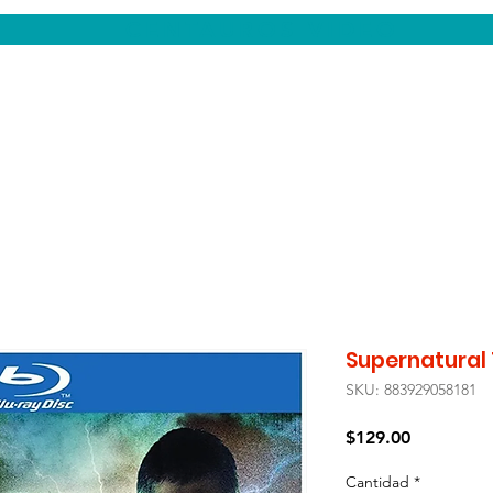
CENTAUROS VIDEO
Supernatural 
SKU: 883929058181
Precio
$129.00
Cantidad
*