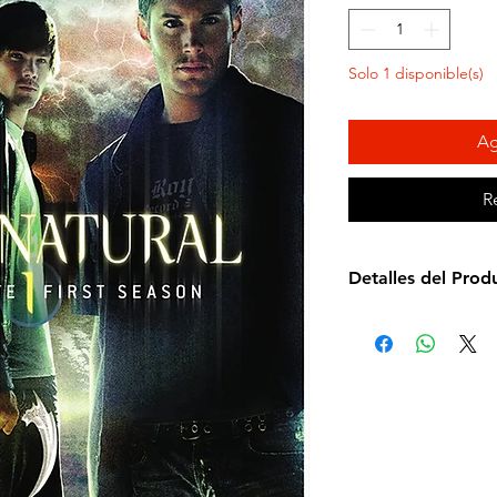
Solo 1 disponible(s)
Ag
R
Detalles del Prod
Idioma: Español e 
Subtítulos: Español
Estudio: Warner Br
Cantidad de discos
Formato: Blu-ray
Zona: A