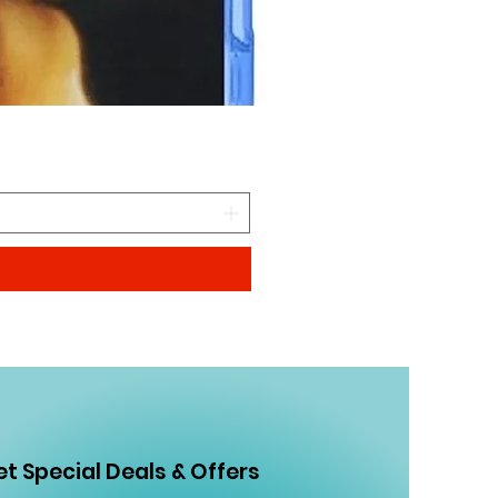
CAMINANDO CON DINOSA
Precio
$99.00
t Special Deals & Offers