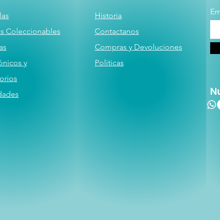
Em
las
Historia
as
Coleccionables
Contactanos
a
s
Compras y Devoluciones
ónicos y
Politicas
orios
N
dades