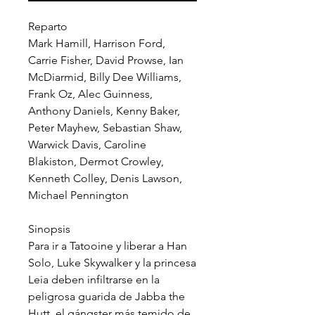
Reparto
Mark Hamill, Harrison Ford,
Carrie Fisher, David Prowse, Ian
McDiarmid, Billy Dee Williams,
Frank Oz, Alec Guinness,
Anthony Daniels, Kenny Baker,
Peter Mayhew, Sebastian Shaw,
Warwick Davis, Caroline
Blakiston, Dermot Crowley,
Kenneth Colley, Denis Lawson,
Michael Pennington
Sinopsis
Para ir a Tatooine y liberar a Han
Solo, Luke Skywalker y la princesa
Leia deben infiltrarse en la
peligrosa guarida de Jabba the
Hutt, el gángster más temido de