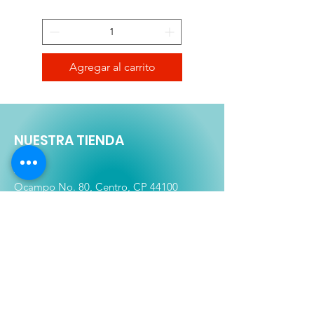
Agregar al carrito
NUESTRA TIENDA
Matriz
Ocampo No. 80, Centro, CP 44100
Guadalajara, Jalisco.
Tel:
333-613-4366
Shop