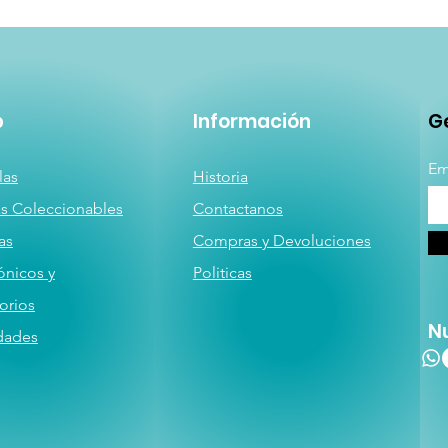
p
Información
Ge
Em
las
Historia
as
Coleccionables
Contactanos
a
s
Compras y Devoluciones
ónicos y
Politicas
orios
N
dades