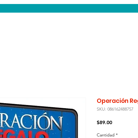
CENTAUROS VIDEO
Operación Re
SKU: 086162488757
Precio
$89.00
Cantidad
*