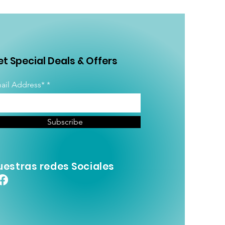
t Special Deals & Offers
ail Address*
Subscribe
uestras redes Sociales