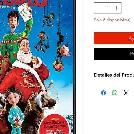
Solo 6 disponible(s)
Ag
R
Detalles del Prod
Director: Sarah Sm
Idioma: Español e 
Subtítulos: Español
Estudio: Sony
Cantidad de discos
Duración aprox.: 