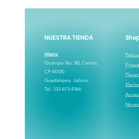
NUESTRA TIENDA
Sho
Matriz
Pelícu
Ocampo No. 80, Centro,
Figur
CP 44100
Player
Guadalajara, Jalisco.
E
lectr
Tel: 333-613-4366
Acces
Nove