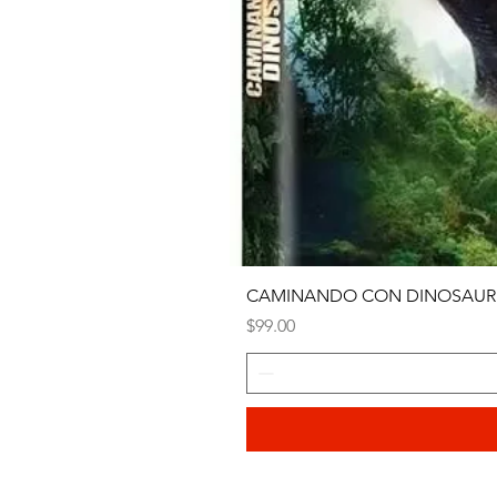
CAMINANDO CON DINOSAURI
Precio
$99.00