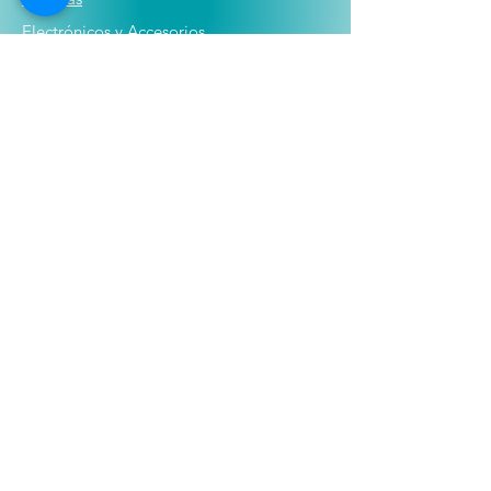
E
lectrónicos y Accesorios
Novedades
Información
Historia
Contactanos
Compras y Devoluciones
Politicas
Get Special Deals &
Offers