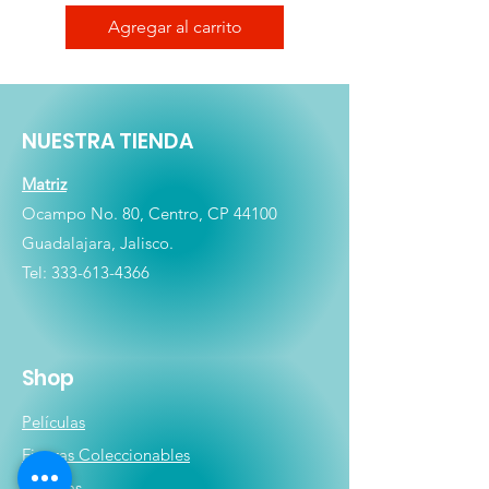
Agregar al carrito
NUESTRA TIENDA
Matriz
Ocampo No. 80, Centro, CP 44100
Guadalajara, Jalisco.
Tel:
333-613-4366
Shop
Películas
Figuras
Coleccionables
Playera
s