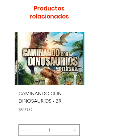
Productos
relacionados
CAMINANDO CON
CD ANTOLOGIA DEL
DINOSAURIOS - BR
V3
Precio
Precio
$99.00
$129.00