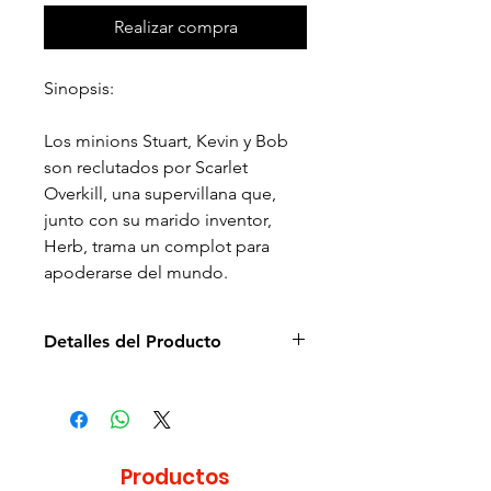
Realizar compra
Sinopsis:
Los minions Stuart, Kevin y Bob
son reclutados por Scarlet
Overkill, una supervillana que,
junto con su marido inventor,
Herb, trama un complot para
apoderarse del mundo.
Detalles del Producto
Director de la película: Pierre
Coffin
Idioma: Español e Inglés
Subtítulos: Español e Inglés
Productos
Estudio: Universal