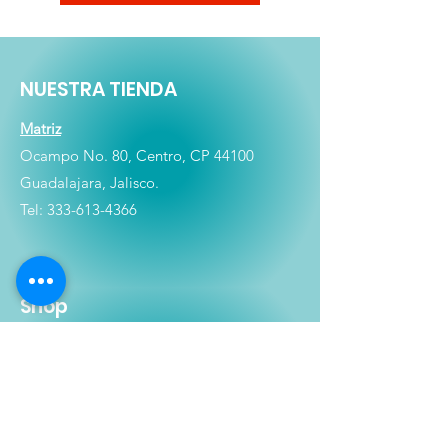
NUESTRA TIENDA
Matriz
Ocampo No. 80, Centro, CP 44100
Guadalajara, Jalisco.
Tel:
333-613-4366
Shop
Películas
Figuras
Coleccionables
Playera
s
E
lectrónicos y Accesorios