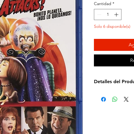
Cantidad
*
Solo 6 disponible(s)
Ag
R
Detalles del Prod
Director de la pelí
Idioma: Inglés
Subtítulos: Español
Estudio: Warner Br
Cantidad de discos
Duración: 106 minu