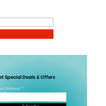
CAMINANDO CON DINOSA
Precio
$99.00
t Special Deals & Offers
ail Address*
Subscribe