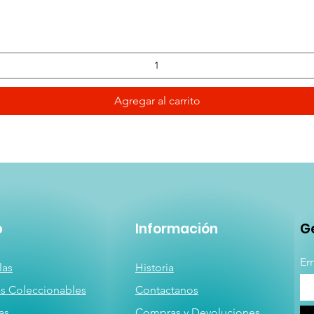
Vista rápida
Agregar al carrito
p
Información
Ge
Em
las
Historia
as
Coleccionables
Contactanos
a
s
Compras y Devoluciones