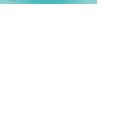
Shop
Películas
Figuras
Coleccionables
Playera
s
E
lectrónicos y Accesorios
Novedades
Información
Historia
Contactanos
Compras y Devoluciones