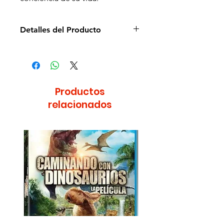
Detalles del Producto
Director: Steven Spielberg
Idioma: Español e Inglés
Subtítulos: Español e Inglés
Estudio: Fox
Productos
Cantidad de discos: 1
relacionados
Formato: Blu-ray
Zona: A