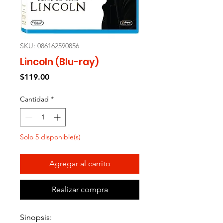
SKU: 086162590856
Lincoln (Blu-ray)
Precio
$119.00
Cantidad
*
Solo 5 disponible(s)
Agregar al carrito
Realizar compra
Sinopsis: