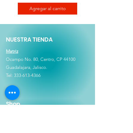
Agregar al carrito
NUESTRA TIENDA
Matriz
Ocampo No. 80, Centro, CP 44100
Guadalajara, Jalisco.
Tel:
333-613-4366
Shop
Películas
Figuras
Coleccionables