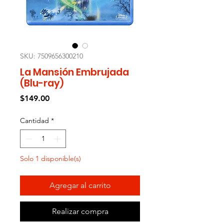
SKU: 7509656300210
La Mansión Embrujada
(Blu-ray)
Precio
$149.00
Cantidad
*
Solo 1 disponible(s)
Agregar al carrito
Realizar compra