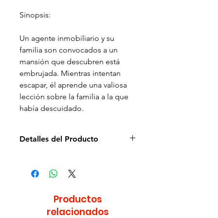
Sinopsis:
Un agente inmobiliario y su
familia son convocados a un
mansión que descubren está
embrujada. Mientras intentan
escapar, él aprende una valiosa
lección sobre la familia a la que
había descuidado.
Detalles del Producto
Director de la película: Rob
Minkoff
Idioma: Español e Inglés
Subtítulos: Español e Inglés
Productos
Estudio: Disney
relacionados
Cantidad de discos: 2