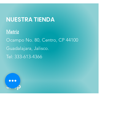
NUESTRA TIENDA
Matriz
Ocampo No. 80, Centro, CP 44100
Guadalajara, Jalisco.
Tel:
333-613-4366
Shop
Películas
Figuras
Coleccionables
Playera
s
E
lectrónicos y Accesorios
Novedades