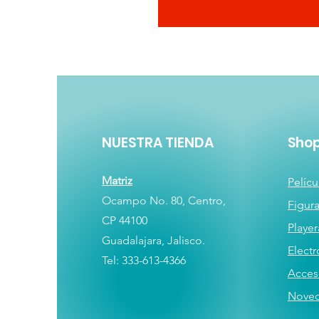
NUESTRA TIENDA
Sho
Matriz
Pelícu
Ocampo No. 80, Centro,
Figur
CP 44100
Player
Guadalajara, Jalisco.
E
lectr
Tel: 333-613-4366
Acces
Nove