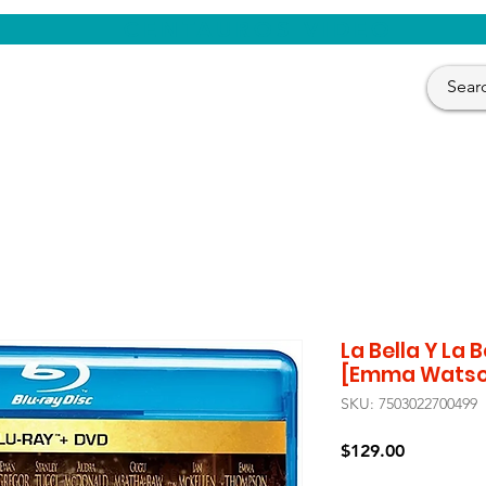
CENTAUROS VIDEO
La Bella Y La 
[Emma Watso
SKU: 7503022700499
Precio
$129.00