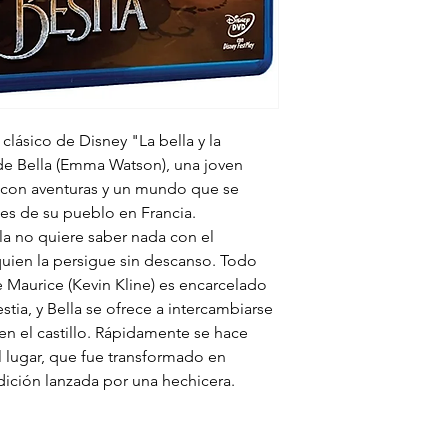
Formato: Blu-ray 
Zona: A Región: 
lásico de Disney "La bella y la
a de Bella (Emma Watson), una joven
a con aventuras y un mundo que se
nes de su pueblo en Francia.
la no quiere saber nada con el
uien la persigue sin descanso. Todo
 Maurice (Kevin Kline) es encarcelado
estia, y Bella se ofrece a intercambiarse
en el castillo. Rápidamente se hace
 lugar, que fue transformado en
dición lanzada por una hechicera.