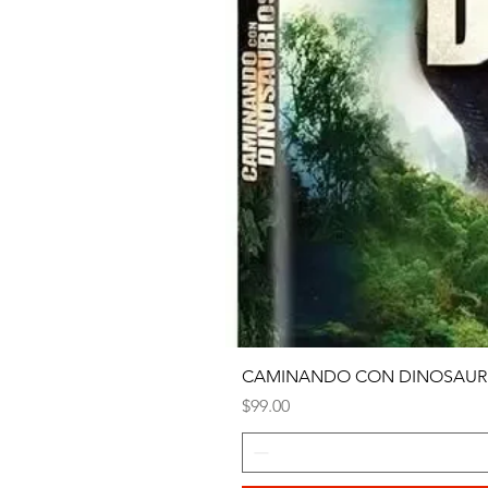
CAMINANDO CON DINOSAURI
Precio
$99.00