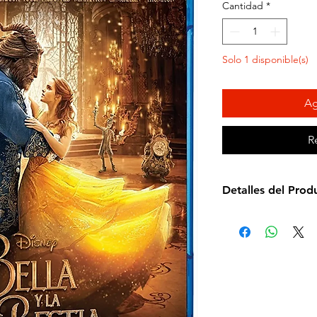
Cantidad
*
Solo 1 disponible(s)
Ag
R
Detalles del Prod
Director de la pel
Idioma: Español e 
Subtítulos: Español
Estudio: Disney
Cantidad de discos