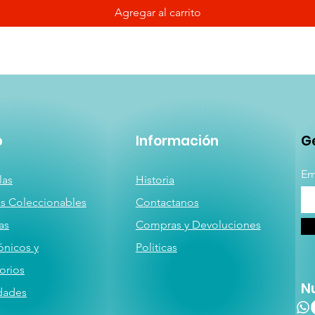
Agregar al carrito
p
Información
Ge
Em
las
Historia
as
Coleccionables
Contactanos
a
s
Compras y Devoluciones
ónicos y
Politicas
orios
N
dades