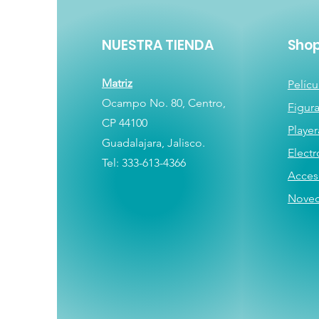
NUESTRA TIENDA
Sho
Matriz
Pelícu
Ocampo No. 80, Centro,
Figur
CP 44100
Player
Guadalajara, Jalisco.
E
lectr
Tel: 333-613-4366
Acces
Nove