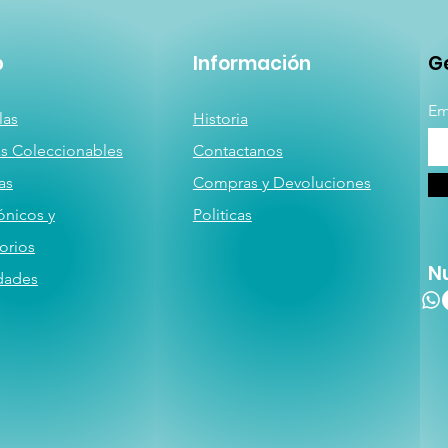
p
Información
Ge
Em
las
Historia
as
Coleccionables
Contactanos
a
s
Compras y Devoluciones
ónicos y
Politicas
orios
N
dades