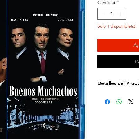
Cantidad
*
Solo 1 disponible(s)
Ag
R
Detalles del Prod
Idioma: Español e 
Subtítulos: Español
Estudio: Warner Br
Cantidad de discos
Formato: Blu-ray
Zona: A