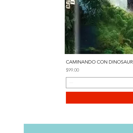
CAMINANDO CON DINOSAURI
Precio
$99.00