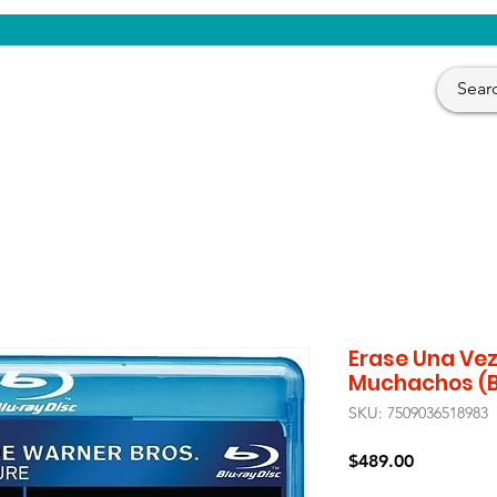
CENTAUROS VIDEO
Erase Una Vez
Muchachos (B
SKU: 7509036518983
Precio
$489.00