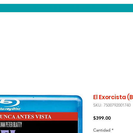
CENTAUROS VIDEO
El Exorcista (B
SKU: 7500792001740
Precio
$399.00
Cantidad
*