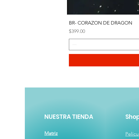
BR- CORAZON DE DRAGON
Precio
$399.00
NUESTRA TIENDA
Sho
Matriz
Pelícu