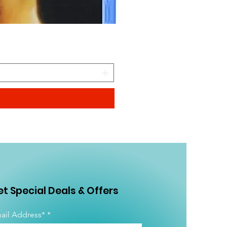
CAMINANDO CON DINOSA
Precio
$99.00
t Special Deals & Offers
ail Address*