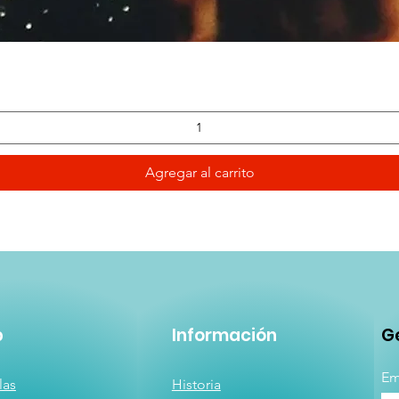
Vista rápida
Agregar al carrito
p
Información
Ge
Em
las
Historia