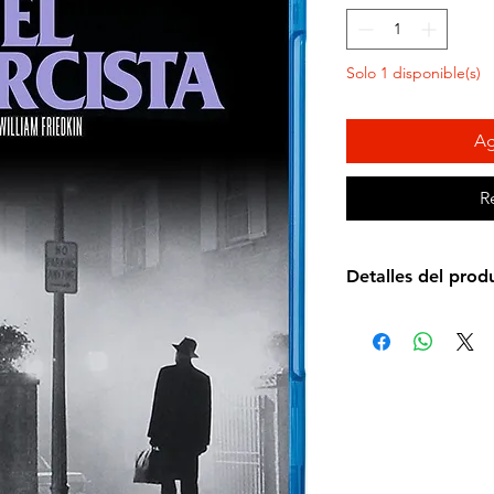
Solo 1 disponible(s)
Ag
R
Detalles del prod
Director de la pelí
Idioma: Español e 
Subtítulos: Español
Estudio: Warner Br
Cantidad de discos
Formato: Blu-ray
Zona: A