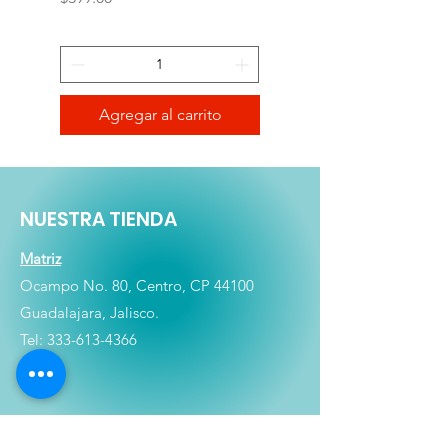
Agregar al carrito
NUESTRA TIENDA
Matriz
Ocampo No. 80, Centro, CP 44100
Guadalajara, Jalisco.
Tel:
333-613-4366
Shop