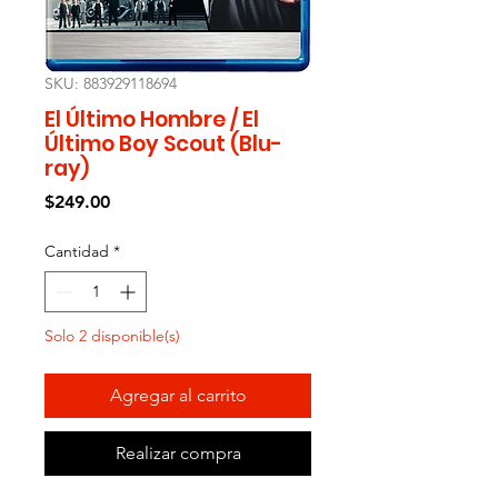
SKU: 883929118694
El Último Hombre / El
Último Boy Scout (Blu-
ray)
Precio
$249.00
Cantidad
*
Solo 2 disponible(s)
Agregar al carrito
Realizar compra