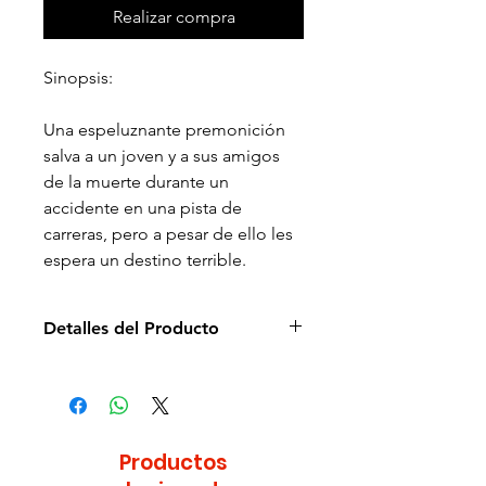
Realizar compra
Sinopsis:
Una espeluznante premonición
salva a un joven y a sus amigos
de la muerte durante un
accidente en una pista de
carreras, pero a pesar de ello les
espera un destino terrible.
Detalles del Producto
Director: David R. Ellis
Idioma: Español e Inglés
Subtítulos: Español e Inglés
Estudio: Warner
Productos
Cantidad de discos: 2