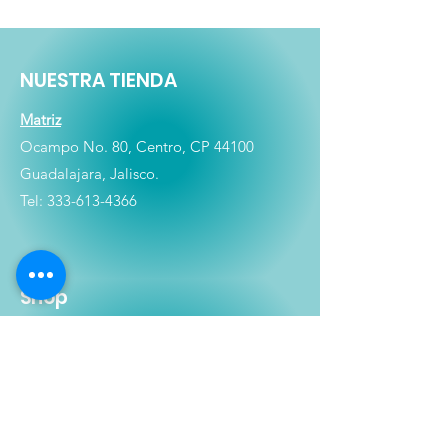
NUESTRA TIENDA
Matriz
Ocampo No. 80, Centro, CP 44100
Guadalajara, Jalisco.
Tel:
333-613-4366
Shop
Películas
Figuras
Coleccionables
Playera
s
E
lectrónicos y Accesorios