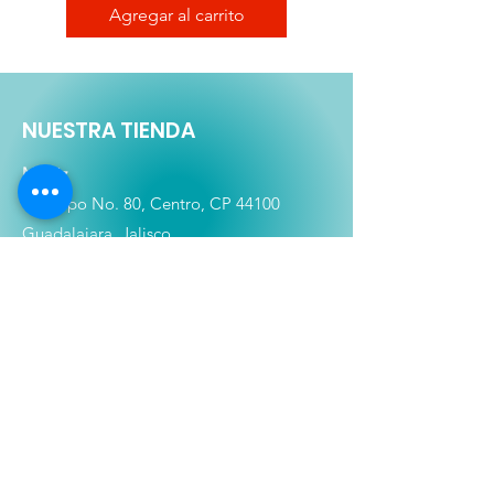
Agregar al carrito
NUESTRA TIENDA
Matriz
Ocampo No. 80, Centro, CP 44100
Guadalajara, Jalisco.
Tel:
333-613-4366
Shop
Películas
Figuras
Coleccionables
Playera
s