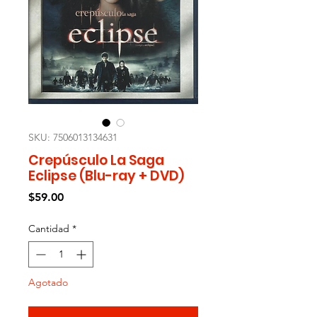
SKU: 7506013134631
Crepúsculo La Saga
Eclipse (Blu-ray + DVD)
Precio
$59.00
Cantidad
*
Agotado