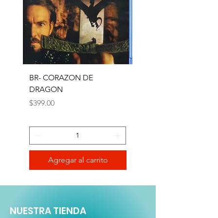
BR- CORAZON DE
CAMINANDO CON
DRAGON
DINOSAURIOS - BR
Precio
Precio
$399.00
$99.00
Agregar al carrito
NUESTRA TIENDA