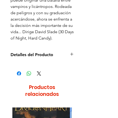
puede originar una batalla entre
vampiros y licántropos. Rodeada
de peligros y con su graduación
acercándose, ahora se enfrenta a
la decisión más importante de su
vida... Dirige David Slade (30 Days
of Night, Hard Candy).
Detalles del Producto
Director de la película: David
Slade
Idioma: Español e Inglés
Subtítulos: Español e Inglés
Productos
Estudio: Quality
relacionados
Cantidad de discos: 2
Duración aprox.: 113min
Formato: Blu-ray + DVD
Zona: A Región: 4