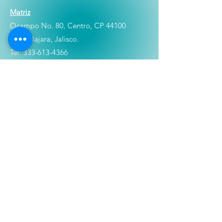
Matriz
Ocampo No. 80, Centro, CP 44100
Guadalajara, Jalisco.
Tel:
333-613-4366
Shop
Películas
Figuras
Coleccionables
Playera
s
E
lectrónicos y Accesorios
Novedades