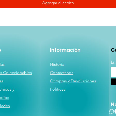
Agregar al carrito
p
Información
Ge
Em
las
Historia
as
Coleccionables
Contactanos
a
s
Compras y Devoluciones
ónicos y
Politicas
orios
N
dades