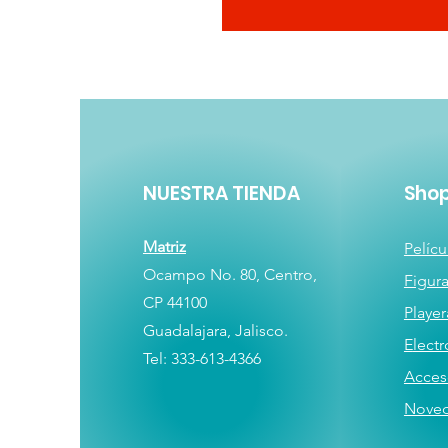
NUESTRA TIENDA
Sho
Matriz
Pelícu
Ocampo No. 80, Centro,
Figur
CP 44100
Player
Guadalajara, Jalisco.
E
lectr
Tel: 333-613-4366
Acces
Nove