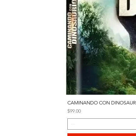
CAMINANDO CON DINOSAURI
Precio
$99.00