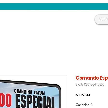
CENTAUROS VIDEO
Comando Espec
SKU: 086162443350
Precio
$119.00
Cantidad
*