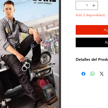
Solo 3 disponible(s)
Ag
R
Detalles del Prod
Director: Phil Lord
Idioma: Español e 
Subtítulos: Español
Estudio: Sony
Cantidad de discos
Duración aprox.: 
Formato: DVD