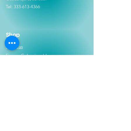
Tel:
333-613-4366
Shop
Películas
Figuras
Coleccionables
Playera
s
E
lectrónicos y Accesorios
Novedades
Información
Historia