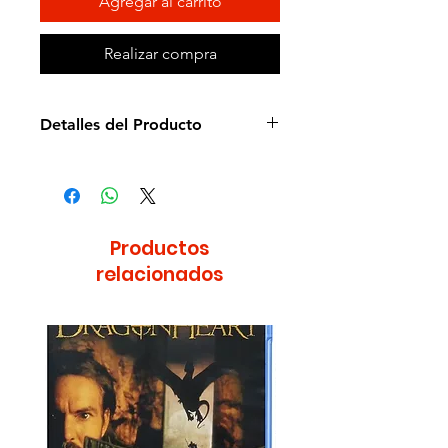
Agregar al carrito
Realizar compra
Detalles del Producto
Director: Vidal Beique
Idioma: Inglés
Subtítulos: NA
Estudio: Sony
Productos
Cantidad de discos: 1
relacionados
Duración aprox.: 56min
Formato: DVD
Región: 4