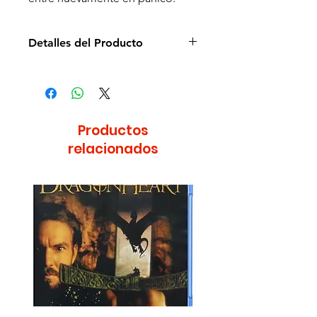
Detalles del Producto
Director: Mark Dindal
Idioma: Español e Inglés
Subtítulos: Español e Inglés
Estudio: Disney
Productos
Cantidad de discos: 1
relacionados
Duración aprox.: 81min
Formato: DVD
Región: 4