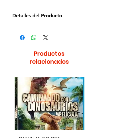
Detalles del Producto
Director: Guillaume Ivernel,
Arthur Qwak
Idioma: Español
Estudio: Videomax
Productos
Cantidad de discos: 1
relacionados
Duración aprox.: 140min
Formato: DVD
Región: 1 y 4