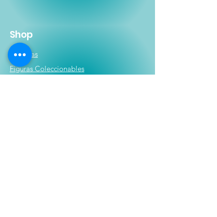
Shop
Películas
Figuras
Coleccionables
Playera
s
E
lectrónicos y Accesorios
Novedades
Información
Historia
Contactanos
Compras y Devoluciones