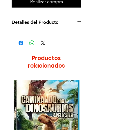
Realizar compra
Detalles del Producto
Director: Michelle MacLaren
Idioma: Inglés
Subtítulos: Español e Inglés
Estudio: Sony
Productos
Cantidad de discos: 4
relacionados
Duración aprox.: 610min
Formato: DVD
Región: 4