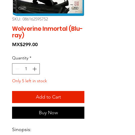
SKU: 086162595752
Wolverine Inmortal (Blu-
ray)
Price
MX$299.00
Quantity
*
Only 5 left in stock
Add to Cart
Buy Now
Sinopsis: