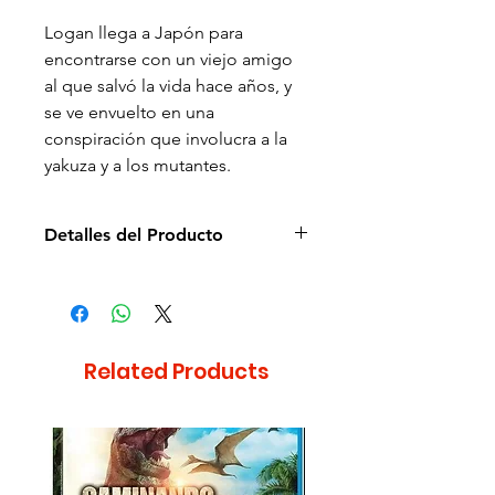
Logan llega a Japón para
encontrarse con un viejo amigo
al que salvó la vida hace años, y
se ve envuelto en una
conspiración que involucra a la
yakuza y a los mutantes.
Detalles del Producto
A pesar de la leyenda de la
portada, no tiene la versión
extendida.
Director: James Mangold
Related Products
Idioma: Español e Inglés
Subtítulos: Español e Inglés
Estudio: Fox
Cantidad de discos: 1
Formato: Blu-ray