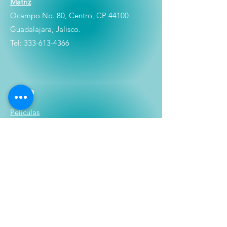
Matriz
Ocampo No. 80, Centro, CP 44100
Guadalajara, Jalisco.
Tel:
333-613-4366
Shop
Películas
Figuras
Coleccionables
Playera
s
E
lectrónicos y Accesorios
Novedades
Información