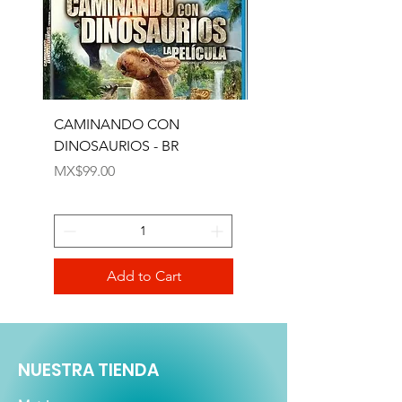
Zona: A
CAMINANDO CON
CD ANTOLOGIA DEL
DINOSAURIOS - BR
V3
Price
Price
MX$99.00
MX$129.00
Add to Cart
NUESTRA TIENDA