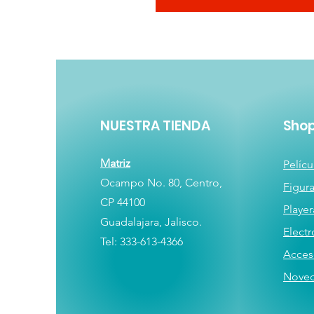
NUESTRA TIENDA
Sho
Matriz
Pelícu
Ocampo No. 80, Centro,
Figur
CP 44100
Player
Guadalajara, Jalisco.
E
lectr
Tel: 333-613-4366
Acces
Nove