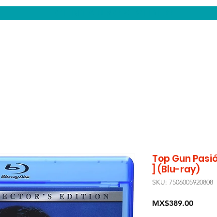
CENTAUROS VIDEO
Top Gun Pasió
] (Blu-ray)
SKU: 7506005920808
Price
MX$389.00