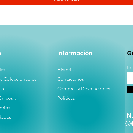
p
Información
Ge
Em
las
Historia
as
Coleccionables
Contactanos
a
s
Compras y Devoluciones
ónicos y
Politicas
orios
N
dades