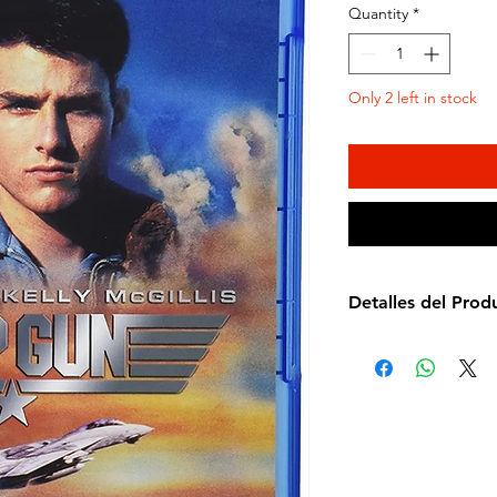
Quantity
*
Only 2 left in stock
Detalles del Prod
Director de la pelí
Idioma: Español e 
Subtítulos: Español
Estudio: Paramoun
Cantidad de discos
Formato: Blu-ray