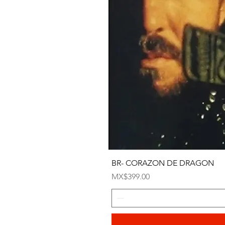
BR- CORAZON DE DRAGON
Price
MX$399.00