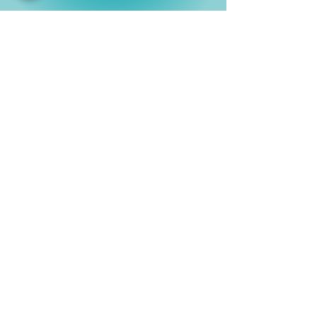
Shop
Películas
Figuras
Coleccionables
Playera
s
E
lectrónicos y Accesorios
Novedades
Información
Historia
Contactanos
Compras y Devoluciones