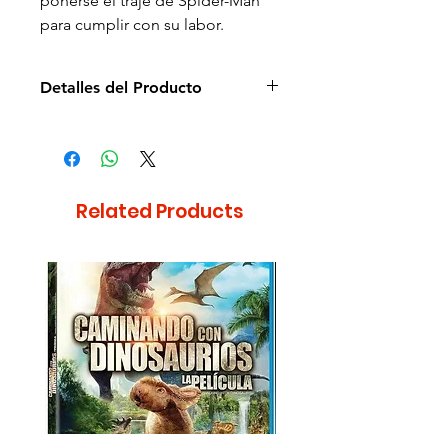
ponerse el traje de Spider-Man
para cumplir con su labor.
Detalles del Producto
Director de la película: Jon Watts
Idioma: Español e Inglés
Subtítulos: Español e Inglés
Estudio: Sony
Related Products
Cantidad de discos: 1
Duración aprox.: 129min
Formato: DVD
Región: 4