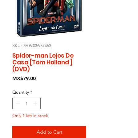
SKU: 7506005957453
Spider-man Lejos De
Casa [Tom Holland ]
(DVD)
Price
MX$79.00
Quantity
*
Only 1 left in stock
Add to Cart