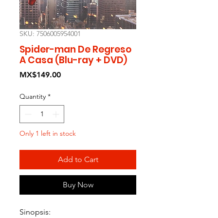
SKU: 7506005954001
Spider-man De Regreso
A Casa (Blu-ray + DVD)
Price
MX$149.00
Quantity
*
Only 1 left in stock
Add to Cart
Buy Now
Sinopsis: