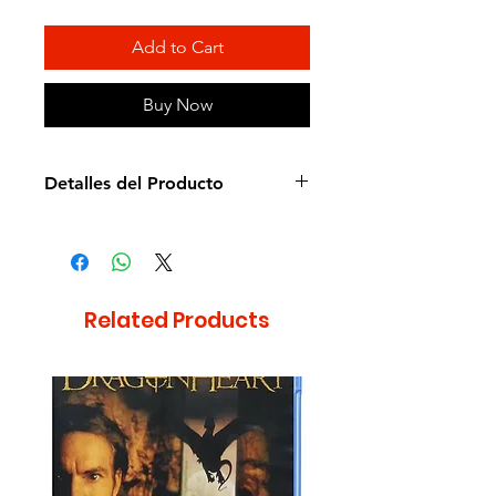
Add to Cart
Buy Now
Detalles del Producto
Director: Jerry Seinfeld
Idioma: Inglés
Subtítulos: Español e Inglés
Estudio: Sony
Related Products
Cantidad de discos: 4
Duración aprox.: 549min
Formato: DVD
Región: 1,3 , 4