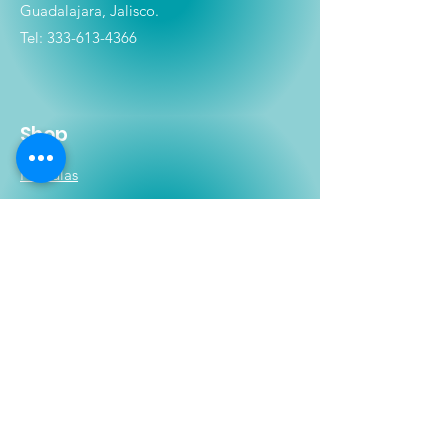
Guadalajara, Jalisco.
Tel:
333-613-4366
Shop
Películas
Figuras
Coleccionables
Playera
s
E
lectrónicos y Accesorios
Novedades
Información
Historia