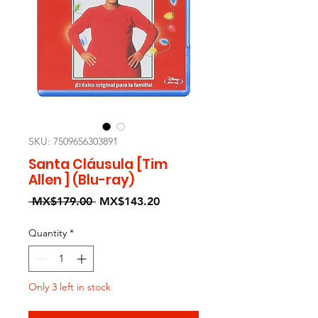
SKU: 7509656303891
Santa Cláusula [Tim
Allen ] (Blu-ray)
Regular
Sale
 MX$179.00 
MX$143.20
Price
Price
Quantity
*
Only 3 left in stock