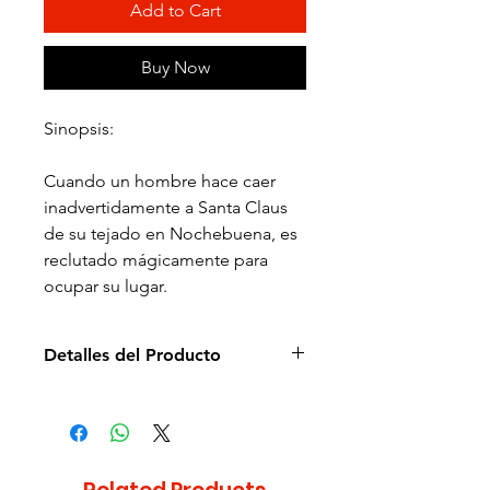
Add to Cart
Buy Now
Sinopsis:
Cuando un hombre hace caer
inadvertidamente a Santa Claus
de su tejado en Nochebuena, es
reclutado mágicamente para
ocupar su lugar.
Detalles del Producto
Director de la película: John
Pasquín
Idioma: Español e Inglés
Estudio: Disney