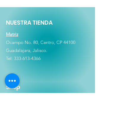
NUESTRA TIENDA
Matriz
Ocampo No. 80, Centro, CP 44100
Guadalajara, Jalisco.
Tel:
333-613-4366
Shop
Películas
Figuras
Coleccionables
Playera
s
E
lectrónicos y Accesorios